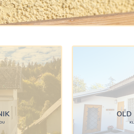
NIK
OLD
EDU
KL