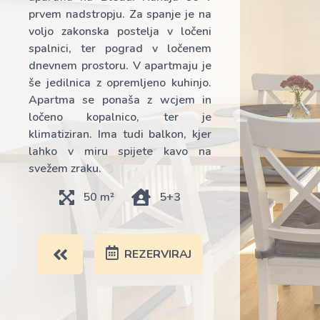
prvem nadstropju. Za spanje je na
voljo zakonska postelja v ločeni
spalnici, ter pograd v ločenem
dnevnem prostoru. V apartmaju je
še jedilnica z opremljeno kuhinjo.
Apartma se ponaša z wcjem in
ločeno kopalnico, ter je
klimatiziran. Ima tudi balkon, kjer
lahko v miru spijete kavo na
svežem zraku.
50 m²
5+3
REZERVIRAJ